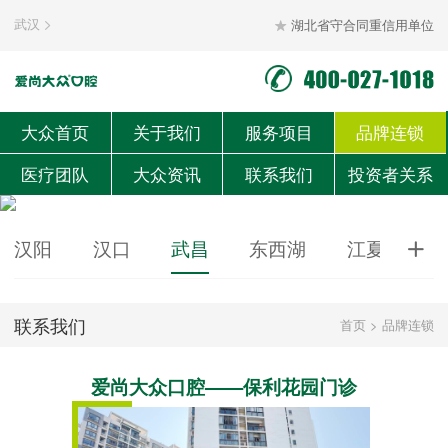
武汉
湖北省守合同重信用单位


大众首页
关于我们
服务项目
品牌连锁
医疗团队
大众资讯
联系我们
投资者关系
汉阳
汉口
武昌
东西湖
江夏
黄

联系我们
首页
>
品牌连锁
爱尚大众口腔——保利花园门诊