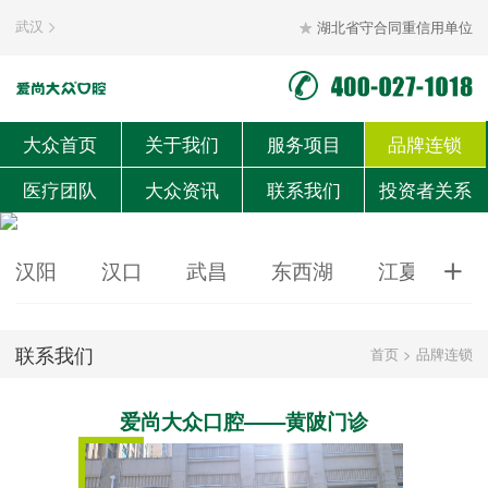
武汉
湖北省守合同重信用单位


大众首页
关于我们
服务项目
品牌连锁
医疗团队
大众资讯
联系我们
投资者关系
汉阳
汉口
武昌
东西湖
江夏
黄

联系我们
首页
>
品牌连锁
爱尚大众口腔——黄陂门诊